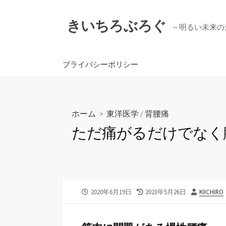
コ
ン
きいちろぶろぐ
～明るい未来の
テ
ン
ツ
プライバシーポリシー
へ
ス
キ
ッ
ホーム
>
東洋医学
/
背腰痛
プ
ただ痛がるだけでなく
公
最
投
2020年6月19日
2023年5月26日
KIICHIRO
開
終
稿
日
更
者
新