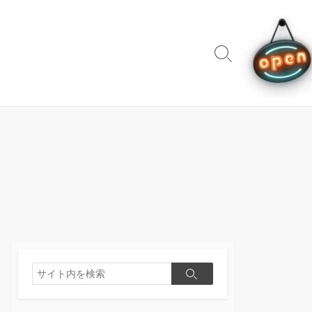
検
索
切
り
替
え
検
検
索
索