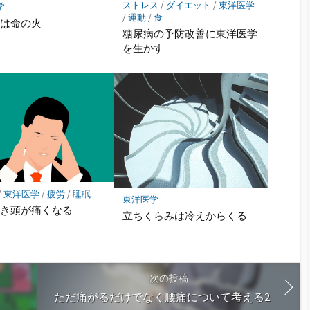
ストレス
/
ダイエット
/
東洋医学
学
/
運動
/
食
火は命の火
糖尿病の予防改善に東洋医学
を生かす
/
東洋医学
/
疲労
/
睡眠
東洋医学
どき頭が痛くなる
立ちくらみは冷えからくる
次の投稿
ただ痛がるだけでなく腰痛について考える2