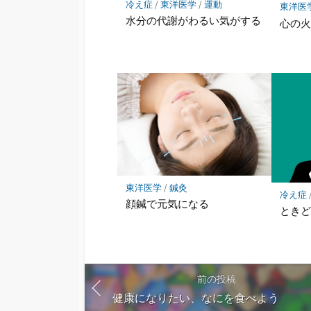
冷え症
/
東洋医学
/
運動
東洋医
水分の代謝がわるい気がする
心の
東洋医学
/
鍼灸
冷え症
顔鍼で元気になる
とき
前の投稿
健康になりたい、なにを食べよう