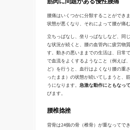
筋肉に問題がある慢性腰痛
日
腰痛はいくつかに分類することができ
状態が悪くなり、それによって腰が痛
立ちっぱなし、坐りっぱなしなど、同
な状況が続くと、腰の血管内に疲労物
す。動きの悪いままでの生活は、日常
で血流をよくするようなこと（例えば
ど）を行うと、血行はよくなり腰の重
ったまま）の状態が続いてしまうと、
うになります。
急激な動作にともなっ
びます。
腰椎捻挫
背骨は24個の骨（椎骨）が重なってで