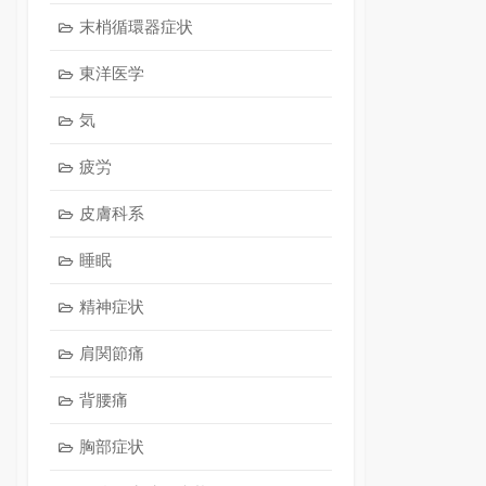
末梢循環器症状
東洋医学
気
疲労
皮膚科系
睡眠
精神症状
肩関節痛
背腰痛
胸部症状