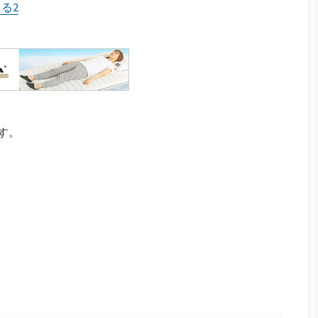
る2
す。