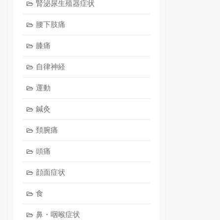
腎泌尿生殖器症状
腰下肢痛
膝痛
自律神経
運動
鍼灸
頚腕痛
頭痛
顔面症状
食
鼻・咽喉症状