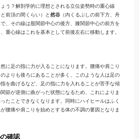
しょう？解剖学的に理想とされる立位姿勢時の重心線
会と前頂の間くらい）と
然谷
（内くるぶしの前下方、舟
線で、その線は股関節中心の後方、膝関節中心の前方を
ら、重心線はこれを基本として前後左右に移動します。
自然に足の指に力が入ることになります。腰痛や肩こり
ものよりも後ろにあることが多く、このような人は足の
の指を曲げるなど、足の指に力を入れることが苦手な傾
の関節が逆側に曲がった状態になるため、これによりま
いったことできなくなります。同時にハイヒールはふく
れが腰痛や肩こりを始めとする体の不調の要因となりま
心の確認