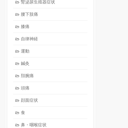
腎泌尿生殖器症状
腰下肢痛
膝痛
自律神経
運動
鍼灸
頚腕痛
頭痛
顔面症状
食
鼻・咽喉症状