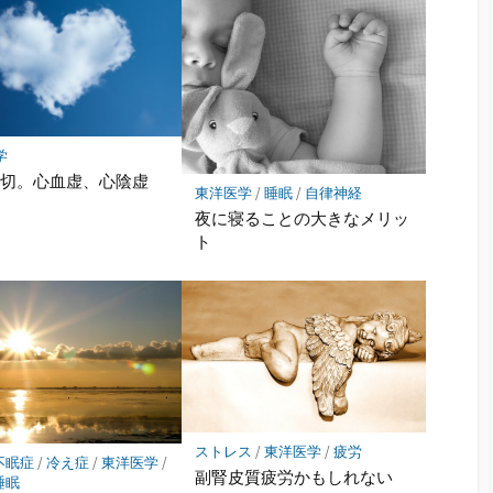
学
大切。心血虚、心陰虚
東洋医学
/
睡眠
/
自律神経
夜に寝ることの大きなメリッ
ト
ストレス
/
東洋医学
/
疲労
不眠症
/
冷え症
/
東洋医学
/
副腎皮質疲労かもしれない
睡眠