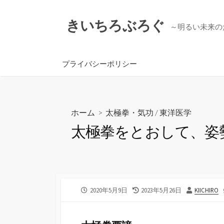
コ
ン
きいちろぶろぐ
～明るい未来の
テ
ン
ツ
プライバシーポリシー
へ
ス
キ
ッ
ホーム
>
太極拳・気功
/
東洋医学
プ
太極拳をとおして、姿
公
最
投
2020年5月9日
2023年5月26日
KIICHIRO
開
終
稿
日
更
者
新