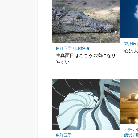
東洋医
東洋医学
/
自律神経
心は
生真面目はこころの病になり
やすい
不妊
/
疲労
/
東洋医学