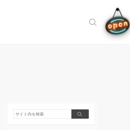
検
索
切
り
替
え
検
検
索
索