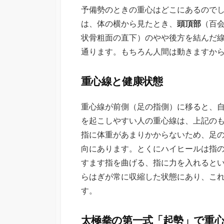
予備勢のときの重心はどこにあるので
は、体の横から見たとき、
頭頂部
（百
状骨粗面の直下）のやや後方を結んだ
通ります。もちろん人間は動きますか
重心線と健康状態
重心線が前側（足の指側）に移ると、
を起こしやすい人の重心線は、上記の
指に体重があまりかからないため、足
向にあります。とくにハイヒールは指
すます指を曲げる、指に力を入れると
らはぎが常に収縮した状態にあり、こ
す。
太極拳の第一式「起勢」で重