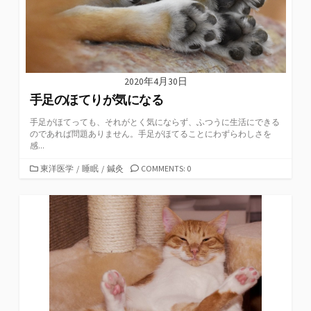
2020年4月30日
手足のほてりが気になる
手足がほてっても、それがとく気にならず、ふつうに生活にできる
のであれば問題ありません。手足がほてることにわずらわしさを
感...
カ
東洋医学
/
睡眠
/
鍼灸
COMMENTS: 0
テ
ゴ
リ
ー