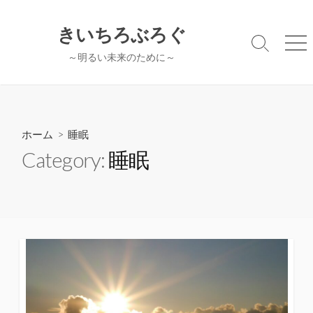
コ
ン
きいちろぶろぐ
テ
検
メ
～明るい未来のために～
ン
索
ニ
切
ュ
ツ
り
ー
へ
替
ス
え
キ
ホーム
> 睡眠
ッ
Category:
睡眠
プ