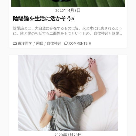
2020年4月8日
陰陽論を生活に活かそう5
陰陽論とは、大自然に存在するものは皆、火と水に代表されるよう
に、陰と陽の相反する二面性をもつというもの。 自律神経と陰陽...
カ
東洋医学
/
睡眠
/
自律神経
COMMENTS: 0
テ
ゴ
リ
ー
2020年3月29日