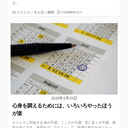
な...
カ
ストレス
/
冷え症
/
睡眠
COMMENTS: 3
テ
ゴ
リ
ー
2020年3月15日
心身を調えるためには、いろいろやったほう
が楽
ストレスに対処する 体の不調、こころの不調、実に多くの不調、病
気があります。体調を少しでもよくして、快適な毎日を送りたい...