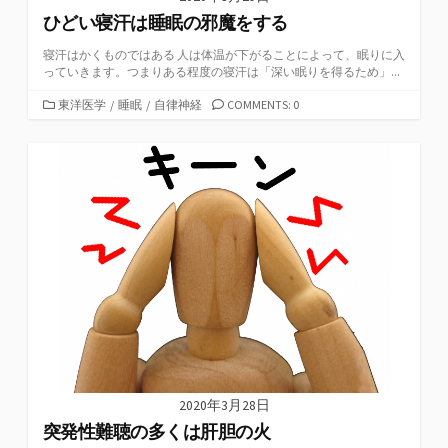
ひどい寝汗は睡眠の邪魔をする
寝汗はかくものではある 人は体温が下がることによって、眠りに入
っていきます。つまりある程度の寝汗は「深い眠りを得るため」...
カ
東洋医学
/
睡眠
/
自律神経
COMMENTS: 0
テ
ゴ
リ
ー
2020年3月28日
突発性難聴の多くは肝胆の火