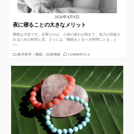
2020年4月9日
夜に寝ることの大きなメリット
睡眠は大切です。必要なのは、心身の疲れが取れて、体力が回復さ
れるための時間と質。さらには「睡眠をとるべき時間にとる」と
い...
カ
東洋医学
/
睡眠
/
自律神経
COMMENTS: 0
テ
ゴ
リ
ー