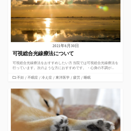
2021年6月30日
可視総合光線療法について
可視総合光線療法をおすすめしたい方 当院では可視総合光線療法を
行っています。次のような方におすすめです。 ・心身の不調が...
カ
不妊
/
不眠症
/
冷え症
/
東洋医学
/
疲労
/
睡眠
テ
ゴ
リ
ー