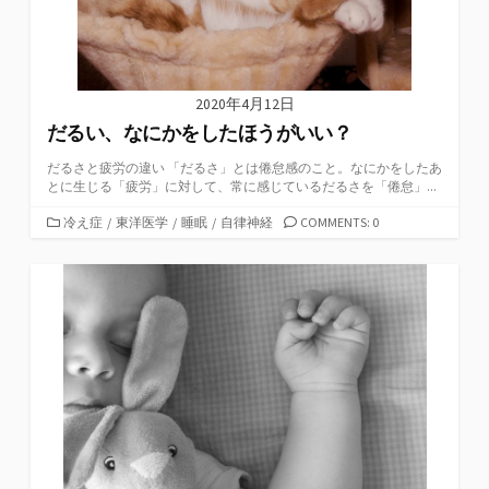
2020年4月12日
だるい、なにかをしたほうがいい？
だるさと疲労の違い 「だるさ」とは倦怠感のこと。なにかをしたあ
とに生じる「疲労」に対して、常に感じているだるさを「倦怠」...
カ
冷え症
/
東洋医学
/
睡眠
/
自律神経
COMMENTS: 0
テ
ゴ
リ
ー