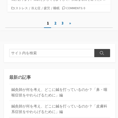
カ
ストレス
/
冷え症
/
疲労
/
睡眠
COMMENTS: 0
テ
ゴ
投
1
2
3
»
リ
ー
稿
の
ペ
検
検
索
ー
索
ジ
送
最新の記事
り
鍼灸師が何を考え、どこに鍼を打っているのか？「鼻・咽
喉症状をやわらげるために」編
鍼灸師が何を考え、どこに鍼を打っているのか？「皮膚科
系症状をやわらげるために」編