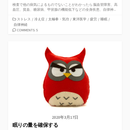
検査で他の病気によるものでないことがわかったら 脳血管障害、高
血圧、貧血、糖尿病、甲状腺の機能低下などの全身疾患、自律神...
カ
ストレス
/
冷え症
/
太極拳・気功
/
東洋医学
/
疲労
/
睡眠
/
テ
自律神経
ゴ
COMMENTS: 5
リ
ー
2020年3月17日
眠りの量を確保する