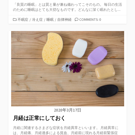
「良質の睡眠」とは質と量が兼ね備わってこそのもの。 毎日の生活
のために睡眠はとても大切なものです。どんなに深く眠れたとし...
カ
不眠症
/
冷え症
/
睡眠
/
自律神経
COMMENTS: 0
テ
ゴ
リ
ー
2020年3月17日
月経は正常にしておく
月経に関連するさまざな症状を月経異常といいます。 月経異常に
は、月経痛、月経過多による貧血、月経前に現れる月経前緊張症