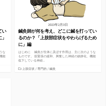
2023年2月3日
てい
鍼灸師が何を考え、どこに鍼を打ってい
に」
るのか？「上肢部症状をやわらげるため
に」編
うな
はじめに 鍼灸が生体に及ぼす作用は、主に次のような
機能
ものです。 筋緊張の緩和、興奮した神経の鎮静化、機能
低下している神経...
カ
上肢症状
/
専門的
/
鍼灸
テ
ゴ
リ
ー