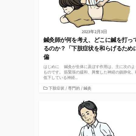
2023年2月3日
鍼灸師が何を考え、どこに鍼を打っ
るのか？「下肢症状を和らげるため
偏
はじめに 鍼灸が生体に及ぼす作用は、主に次のよ
ものです。 筋緊張の緩和、興奮した神経の鎮静化、
低下している神経...
カ
下肢症状
/
専門的
/
鍼灸
テ
ゴ
リ
ー