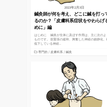
2023年2月3日
鍼灸師が何を考え、どこに鍼を打っ
るのか？「皮膚科系症状をやわらげ
めに」編
はじめに 鍼灸が生体に及ぼす作用は、主に次のよ
ものです。 筋緊張の緩和、興奮した神経の鎮静化、
低下している神経...
カ
専門的
/
皮膚科系
/
鍼灸
テ
ゴ
リ
ー