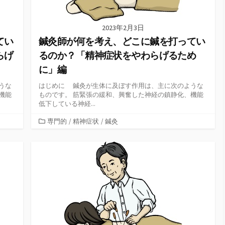
2023年2月3日
てい
鍼灸師が何を考え、どこに鍼を打ってい
らげ
るのか？「精神症状をやわらげるため
に」編
うな
はじめに 鍼灸が生体に及ぼす作用は、主に次のような
機能
ものです。 筋緊張の緩和、興奮した神経の鎮静化、機能
低下している神経...
カ
専門的
/
精神症状
/
鍼灸
テ
ゴ
リ
ー