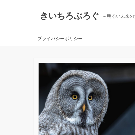
コ
ン
きいちろぶろぐ
～明るい未来の
テ
ン
ツ
プライバシーポリシー
へ
ス
キ
ッ
プ