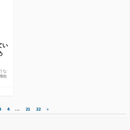
てい
め
うな
機能
3
4
…
21
22
»