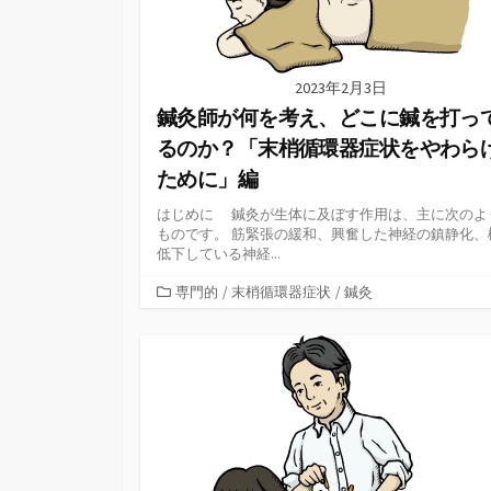
2023年2月3日
鍼灸師が何を考え、どこに鍼を打っ
るのか？「末梢循環器症状をやわら
ために」編
はじめに 鍼灸が生体に及ぼす作用は、主に次のよ
ものです。 筋緊張の緩和、興奮した神経の鎮静化、
低下している神経...
カ
専門的
/
末梢循環器症状
/
鍼灸
テ
ゴ
リ
ー