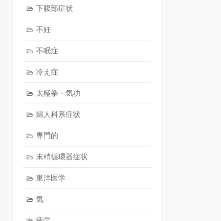
下腹部症状
不妊
不眠症
冷え症
太極拳・気功
婦人科系症状
専門的
末梢循環器症状
東洋医学
気
疲労