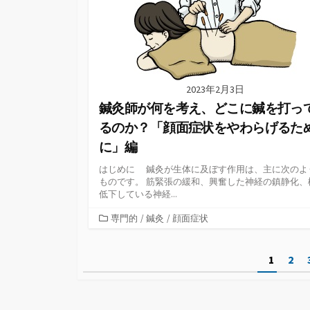
2023年2月3日
鍼灸師が何を考え、どこに鍼を打っ
るのか？「顔面症状をやわらげるた
に」編
はじめに 鍼灸が生体に及ぼす作用は、主に次のよ
ものです。 筋緊張の緩和、興奮した神経の鎮静化、
低下している神経...
カ
専門的
/
鍼灸
/
顔面症状
テ
ゴ
投
1
2
リ
ー
稿
の