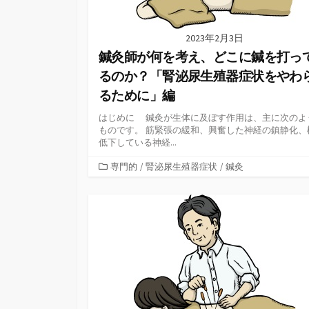
2023年2月3日
鍼灸師が何を考え、どこに鍼を打っ
るのか？「腎泌尿生殖器症状をやわ
るために」編
はじめに 鍼灸が生体に及ぼす作用は、主に次のよ
ものです。 筋緊張の緩和、興奮した神経の鎮静化、
低下している神経...
カ
専門的
/
腎泌尿生殖器症状
/
鍼灸
テ
ゴ
リ
ー