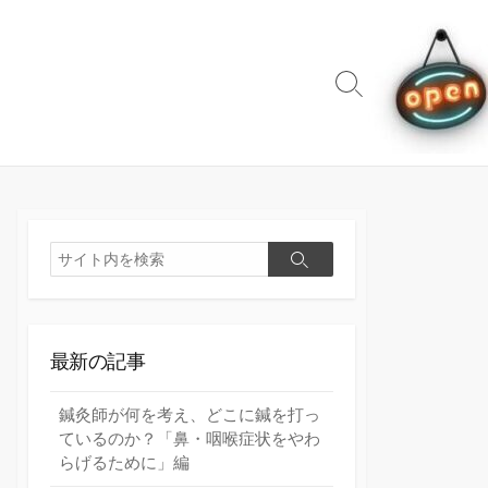
検
索
切
り
替
え
検
検
索
索
最新の記事
鍼灸師が何を考え、どこに鍼を打っ
ているのか？「鼻・咽喉症状をやわ
らげるために」編