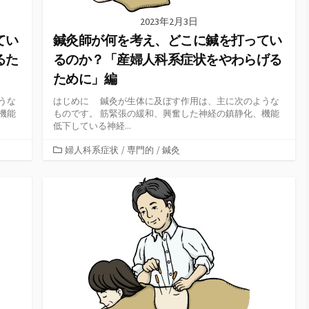
2023年2月3日
てい
鍼灸師が何を考え、どこに鍼を打ってい
るた
るのか？「産婦人科系症状をやわらげる
ために」編
うな
はじめに 鍼灸が生体に及ぼす作用は、主に次のような
機能
ものです。 筋緊張の緩和、興奮した神経の鎮静化、機能
低下している神経...
カ
婦人科系症状
/
専門的
/
鍼灸
テ
ゴ
リ
ー