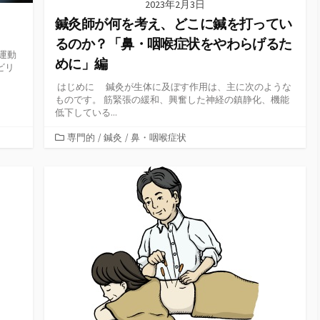
2023年2月3日
鍼灸師が何を考え、どこに鍼を打ってい
るのか？「鼻・咽喉症状をやわらげるた
運動
めに」編
ビリ
はじめに 鍼灸が生体に及ぼす作用は、主に次のような
ものです。 筋緊張の緩和、興奮した神経の鎮静化、機能
低下している...
カ
専門的
/
鍼灸
/
鼻・咽喉症状
テ
ゴ
リ
ー