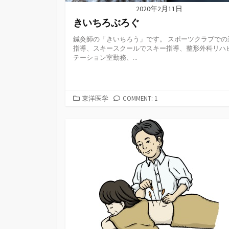
2020年2月11日
きいちろぶろぐ
鍼灸師の「きいちろう」です。 スポーツクラブでの
指導、スキースクールでスキー指導、整形外科リハ
テーション室勤務、...
カ
東洋医学
COMMENT: 1
テ
ゴ
リ
ー