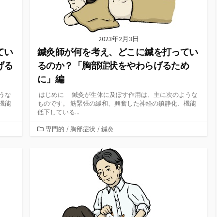
2023年2月3日
てい
鍼灸師が何を考え、どこに鍼を打ってい
げる
るのか？「胸部症状をやわらげるため
に」編
うな
はじめに 鍼灸が生体に及ぼす作用は、主に次のような
機能
ものです。 筋緊張の緩和、興奮した神経の鎮静化、機能
低下している...
カ
専門的
/
胸部症状
/
鍼灸
テ
ゴ
リ
ー