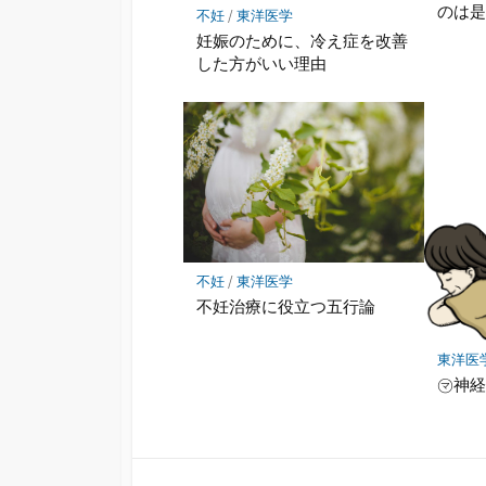
のは
不妊
/
東洋医学
妊娠のために、冷え症を改善
した方がいい理由
不妊
/
東洋医学
不妊治療に役立つ五行論
東洋医
㋮神