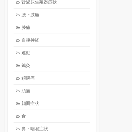
腎泌尿生殖器症状
腰下肢痛
膝痛
自律神経
運動
鍼灸
頚腕痛
頭痛
顔面症状
食
鼻・咽喉症状