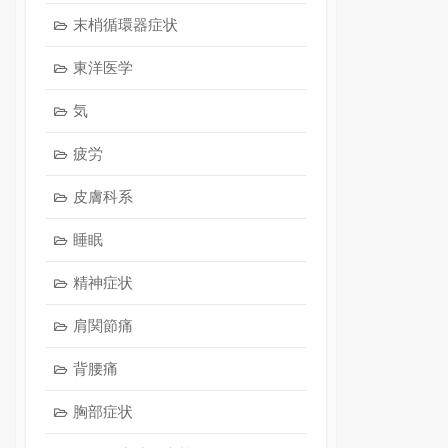
末梢循環器症状
東洋医学
気
疲労
皮膚科系
睡眠
精神症状
肩関節痛
背腰痛
胸部症状