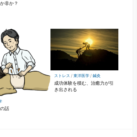
是か非か？
ストレス
/
東洋医学
/
鍼灸
成功体験を積む、治癒力が引
き出される
学
経の話