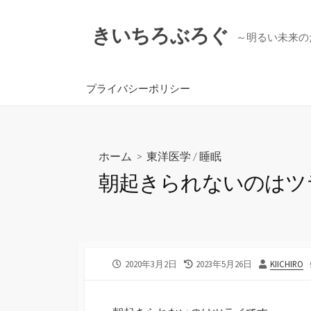
コ
ン
きいちろぶろぐ
～明るい未来の
テ
ン
ツ
プライバシーポリシー
へ
ス
キ
ッ
ホーム
>
東洋医学
/
睡眠
プ
朝起きられないのはツ
公
最
投
2020年3月2日
2023年5月26日
KIICHIRO
開
終
稿
日
更
者
新