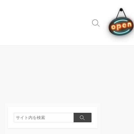
検
索
切
り
替
え
検
検
索
索