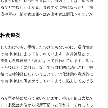
てしまうのが「逆流性食道炎」。原因としては、食べ過
ぎるなどで腹圧が上がる、食後すぐに横になったり、前
遺症や胃の一部が食道側へはみ出す食道裂孔ヘルニアが
流性食道炎
ちしたわけでも、手術したわけでもないのに、逆流性食
きは自律神経によって営まれています。自律神経とは、
、消化も自律神経の活動によって行われています。食べ
食べた後はとくに何もしなくても自動的に消化され、栄
ら後は自律神経任せということで、消化活動を意識的に
腸や自律神経の働きがうまくいくように協力してあげる
ころが司令塔になって働いています。視床下部は大脳か
トレス刺激は大脳から視床下部へと伝わり、それによっ