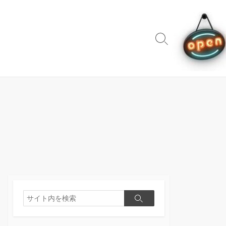
検
索
切
り
替
え
検
検
索
索