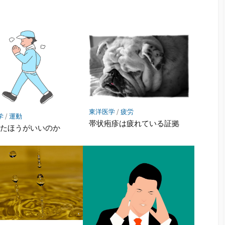
東洋医学
/
疲労
学
/
運動
帯状疱疹は疲れている証拠
したほうがいいのか