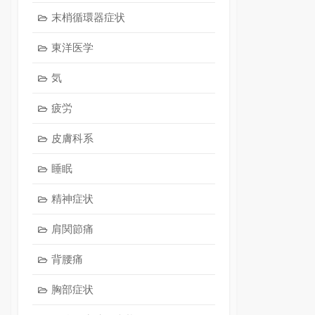
末梢循環器症状
東洋医学
気
疲労
皮膚科系
睡眠
精神症状
肩関節痛
背腰痛
胸部症状