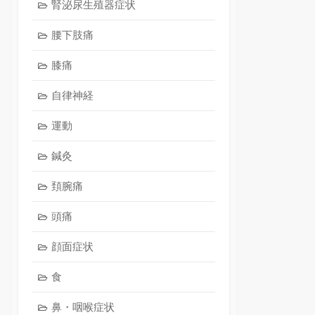
腎泌尿生殖器症状
腰下肢痛
膝痛
自律神経
運動
鍼灸
頚腕痛
頭痛
顔面症状
食
鼻・咽喉症状