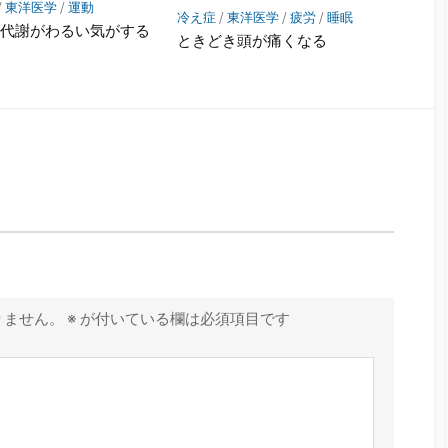
/
東洋医学
/
運動
冷え症
/
東洋医学
/
疲労
/
睡眠
の代謝がわるい気がする
ときどき頭が痛くなる
りません。
※
が付いている欄は必須項目です