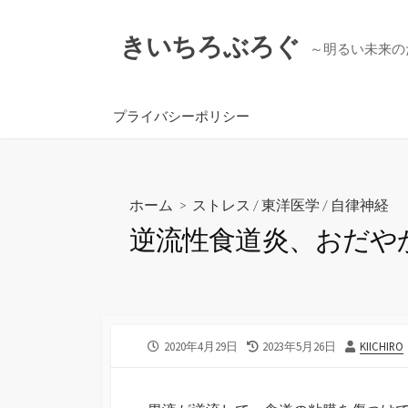
コ
ン
きいちろぶろぐ
～明るい未来の
テ
ン
ツ
プライバシーポリシー
へ
ス
キ
ッ
ホーム
>
ストレス
/
東洋医学
/
自律神経
プ
逆流性食道炎、おだや
公
最
投
2020年4月29日
2023年5月26日
KIICHIRO
開
終
稿
日
更
者
新