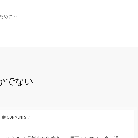
ために～
かでない
COMMENTS: 7