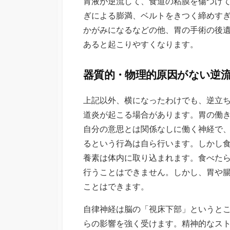
胃液が逆流して、食道の粘膜を傷つけ
日
ぎによる膨満、ベルトをきつく締めす
かがみになるなどの他、胃の手術の後
あると起こりやすくなります。
器質的・物理的原因がない逆
上記以外、横になったわけでも、逆立
道炎が起こる場合があります。胃の働
自分の意思とは関係なしに働く神経で
るという行為は自ら行います。しかし
養素は体内に取り込まれます。食べた
行うことはできません。しかし、胃や
ことはできます。
自律神経は脳の「視床下部」というと
らの影響を強く受けます。精神的なス