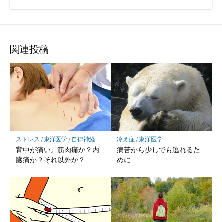
関連投稿
冷え症
/
東洋医学
ストレス
/
東洋医学
/
自律神経
病苦から少しでも逃れるた
背中が痛い。筋肉痛か？内
めに
臓痛か？それ以外か？