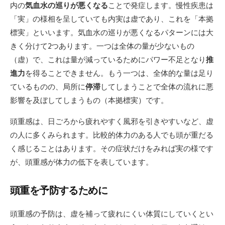
内の
気血水の巡りが悪くなる
ことで発症します。慢性疾患は
「実」の様相を呈していても内実は虚であり、これを「本拠
標実」といいます。気血水の巡りが悪くなるパターンには大
きく分けて2つあります。一つは全体の量が少ないもの
（虚）で、これは量が減っているためにパワー不足となり
推
進力
を得ることできません。もう一つは、全体的な量は足り
ているものの、局所に
停滞
してしまうことで全体の流れに悪
影響を及ぼしてしまうもの（本拠標実）です。
頭重感は、日ごろから疲れやすく風邪を引きやすいなど、虚
の人に多くみられます。比較的体力のある人でも頭が重だる
く感じることはあります。その症状だけをみれば実の様です
が、頭重感が体力の低下を表しています。
頭重を予防するために
頭重感の予防は、虚を補って疲れにくい体質にしていくとい