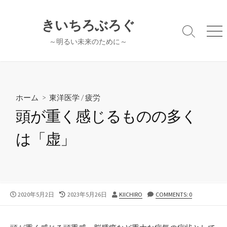
コ
ン
きいちろぶろぐ
テ
検
メ
～明るい未来のために～
ン
索
ニ
切
ュ
ツ
り
ー
へ
替
ス
え
キ
ホーム
>
東洋医学
/
疲労
ッ
頭が重く感じるものの多く
プ
は「虚」
公
最
投
2020年5月2日
2023年5月26日
KIICHIRO
COMMENTS: 0
開
終
稿
日
更
者
新