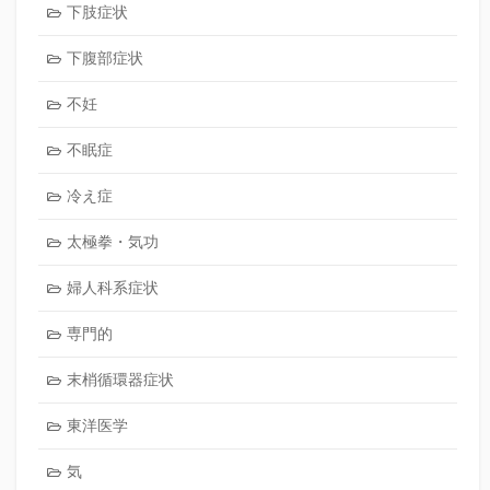
下肢症状
下腹部症状
不妊
不眠症
冷え症
太極拳・気功
婦人科系症状
専門的
末梢循環器症状
東洋医学
気