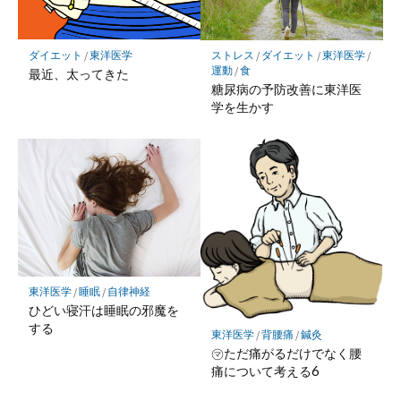
ダイエット
/
東洋医学
ストレス
/
ダイエット
/
東洋医学
/
運動
/
食
最近、太ってきた
糖尿病の予防改善に東洋医
学を生かす
東洋医学
/
睡眠
/
自律神経
ひどい寝汗は睡眠の邪魔を
する
東洋医学
/
背腰痛
/
鍼灸
㋮ただ痛がるだけでなく腰
痛について考える6