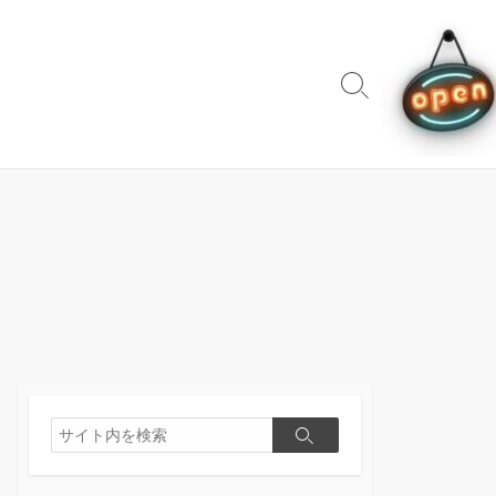
検
索
切
り
替
え
検
検
索
索