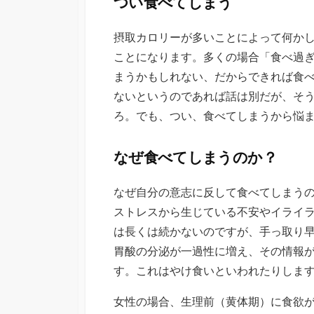
つい食べてしまう
日
摂取カロリーが多いことによって何か
ことになります。多くの場合「食べ過
まうかもしれない、だからできれば食
ないというのであれば話は別だが、そ
ろ。でも、つい、食べてしまうから悩
なぜ食べてしまうのか？
なぜ自分の意志に反して食べてしまう
ストレスから生じている不安やイライ
は長くは続かないのですが、手っ取り
胃酸の分泌が一過性に増え、その情報
す。これはやけ食いといわれたりしま
女性の場合、生理前（黄体期）に食欲