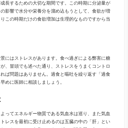
が成長するための大切な期間です。この時期に分泌量が
）の影響で水分や栄養分を溜め込もうとして、食欲が増
まりこの時期だけの食欲増加は生理的なものですから当
背景にはストレスがあります。食べ過ぎによる弊害に糖
すが、冒頭でも述べた通り、ストレスをうまくコントロ
あれば問題はありません。過食と嘔吐を繰り返す「過食
、早めに医師に相談しましょう。
と
によってエネルギー物質である気血水は巡り、また気血
ストレスを最初に受け止めるのは五臓の中の「肝」とい