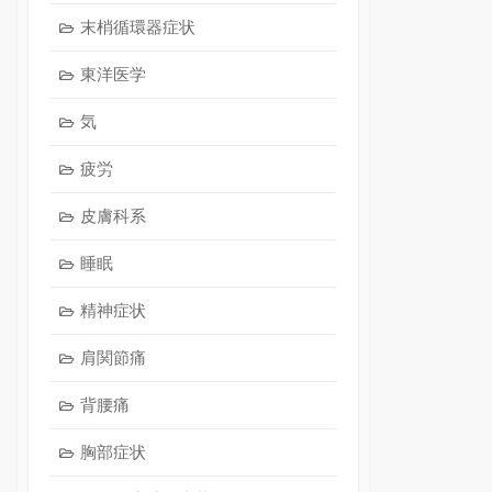
末梢循環器症状
東洋医学
気
疲労
皮膚科系
睡眠
精神症状
肩関節痛
背腰痛
胸部症状