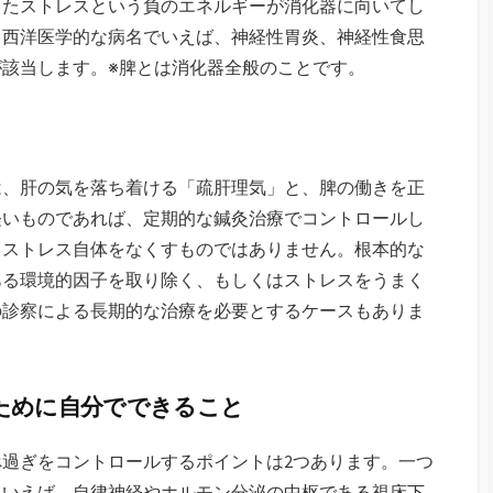
ったストレスという負のエネルギーが消化器に向いてし
、西洋医学的な病名でいえば、神経性胃炎、神経性食思
該当します。※脾とは消化器全般のことです。
は、肝の気を落ち着ける「疏肝理気」と、脾の働きを正
軽いものであれば、定期的な鍼灸治療でコントロールし
、ストレス自体をなくすものではありません。根本的な
ある環境的因子を取り除く、もしくはストレスをうまく
の診察による長期的な治療を必要とするケースもありま
ために自分でできること
過ぎをコントロールするポイントは2つあります。一つ
にいえば、自律神経やホルモン分泌の中枢である視床下