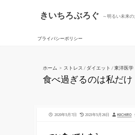
コ
ン
きいちろぶろぐ
～明るい未来の
テ
ン
ツ
プライバシーポリシー
へ
ス
キ
ッ
ホーム
>
ストレス
/
ダイエット
/
東洋医学
プ
食べ過ぎるのは私だけ
公
最
投
2020年5月7日
2023年5月26日
KIICHIRO
開
終
稿
日
更
者
新