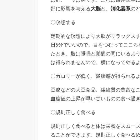
部に影響を与える
大脳
と、
消化器系
の
〇瞑想する
定期的な瞑想により大脳がリラックス
日5分でいいので、目をつむってこころ
たとき、脳は睡眠と覚醒の間にいるよ
は得られませんので、横になってやる
〇カロリーが低く、満腹感が得られる
豆腐などの大豆食品、繊維質の豊富な
血糖値の上昇が早い甘いものの食べ過
〇規則正しく食べる
規則正しく食べると体は栄養をスムー
ることができます。規則正しく食べる