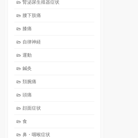
腎泌尿生殖器症状
腰下肢痛
膝痛
自律神経
運動
鍼灸
頚腕痛
頭痛
顔面症状
食
鼻・咽喉症状