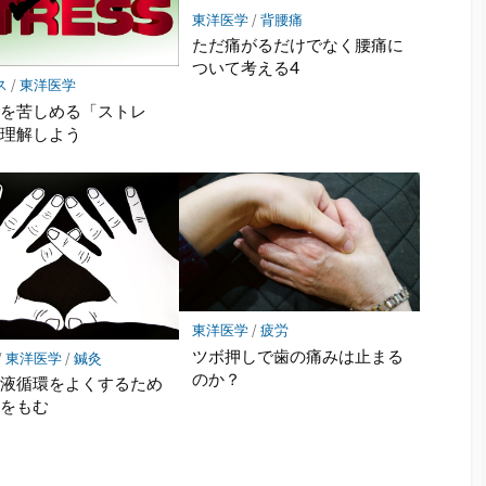
東洋医学
/
背腰痛
ただ痛がるだけでなく腰痛に
ついて考える4
ス
/
東洋医学
たを苦しめる「ストレ
を理解しよう
東洋医学
/
疲労
ツボ押しで歯の痛みは止まる
/
東洋医学
/
鍼灸
のか？
血液循環をよくするため
穴をもむ