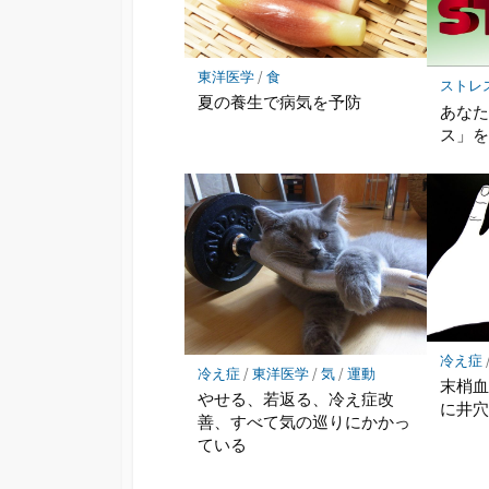
東洋医学
/
食
ストレ
夏の養生で病気を予防
あな
ス」
冷え症
冷え症
/
東洋医学
/
気
/
運動
末梢
やせる、若返る、冷え症改
に井
善、すべて気の巡りにかかっ
ている