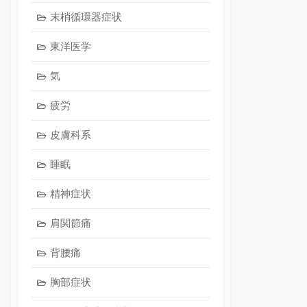
末梢循環器症状
東洋医学
気
疲労
皮膚科系
睡眠
精神症状
肩関節痛
背腰痛
胸部症状