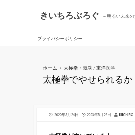
コ
ン
きいちろぶろぐ
～明るい未来の
テ
ン
ツ
プライバシーポリシー
へ
ス
キ
ッ
ホーム
>
太極拳・気功
/
東洋医学
プ
太極拳でやせられるか
公
最
投
2020年5月24日
2023年5月26日
KIICHIRO
開
終
稿
日
更
者
新