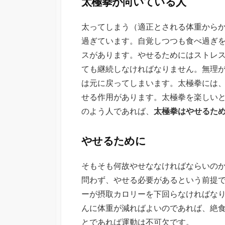
太極拳が向いている人
日
太ってしまう（適正とされる体重から
過ぎています。自覚しつつも食べ過ぎ
スがあります。やせるためにはストレ
ても継続しなければなりません。無理
は元に戻ってしまいます。太極拳には
せる作用があります。太極拳を楽しい
のよう人であれば、
太極拳はやせるた
やせるために
そもそも何故やせななければならいの
問わず、やせる必要があるという前提
ーが摂取カロリーを下回らなければな
んに体重が減ればよいのであれば、絶食
とであれば運動は不可欠です。