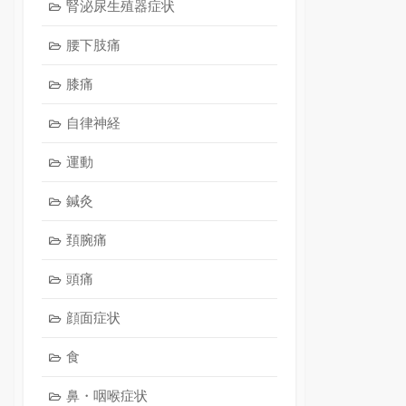
腎泌尿生殖器症状
腰下肢痛
膝痛
自律神経
運動
鍼灸
頚腕痛
頭痛
顔面症状
食
鼻・咽喉症状