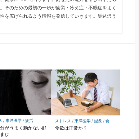
。そのための最初の一歩が疲労・冷え症・不眠症をよく
性を広げられるよう情報を発信していきます。馬込沢う
ス
/
東洋医学
/
疲労
ストレス
/
東洋医学
/
鍼灸
/
食
半分がうまく動かない顔
食欲は正常か？
経まひ