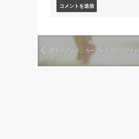
コ
メ
ン
ト
す
る
前の投稿
踵を上げよう、カーフレイズとスワイ
ウ