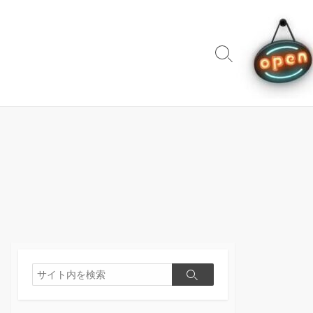
検
索
切
り
替
え
検
検
索
索