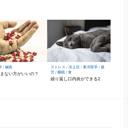
学
/
鍼灸
ストレス
/
冷え症
/
東洋医学
/
疲
労
/
睡眠
/
食
飲まない方がいいの？
繰り返し口内炎ができる2