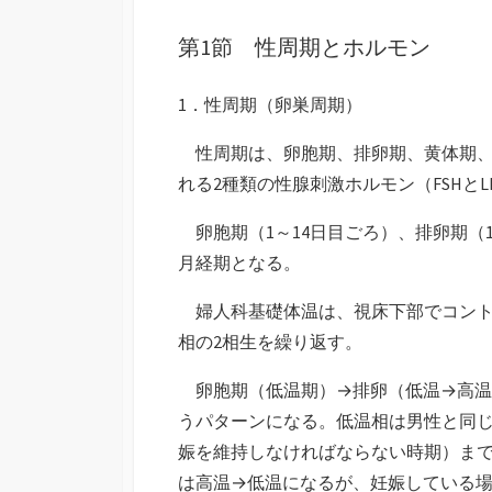
第1節 性周期とホルモン
1．性周期（卵巣周期）
性周期は、卵胞期、排卵期、黄体期、
れる2種類の性腺刺激ホルモン（FSHと
卵胞期（1～14日目ごろ）、排卵期（1
月経期となる。
婦人科基礎体温は、視床下部でコントロ
相の2相生を繰り返す。
卵胞期（低温期）→排卵（低温→高温
うパターンになる。低温相は男性と同
娠を維持しなければならない時期）ま
は高温→低温になるが、妊娠している