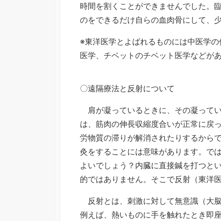
時間を割くことができませんでした。
のをできるだけ自らの血肉骨にして、
※東洋医学とよばれるものには中医学の
医学、チベットのチベット医学などが
〇遠隔療法と反射について
肩が凝っているときに、その凝ってい
は、筋肉の伸長収縮度合いが正常に戻
労物質の滞りが解消されたりするから
灸をすることには意味があります。で
よいでしょう？内臓に直接鍼を打つと
的ではありません。そこで反射（東洋
反射とは、刺激に対して無意識（大脳
例えば、熱いものに手を触れたとき即