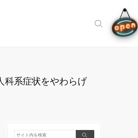
検
索
切
り
替
え
人科系症状をやわらげ
検
検