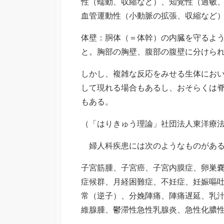
性（蠕動、収縮など）、知覚性（過敏
血管運動性（小動脈の拡張、収縮など
体壁：胴体（＝体幹）の内臓を守るよ
と。胸部の胸壁、腹部の腹壁に分けら
しかし、複雑な反応をみせる生体にお
して現れる場合もあるし、おそらくは
もある。
（「はりきゅう理論」社団法人東洋療
婦人科疾患には次のようなものがあ
子宮筋腫、子宮癌、子宮内膜症、卵巣
症候群、月経困難症、不妊症、妊娠嘔
常（逆子）、分娩陣痛、陣痛遅延、乳
維腺腫、鬱滞性急性乳腺炎、急性化膿