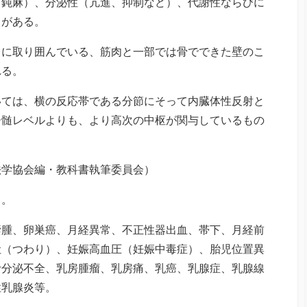
、鈍麻）、分泌性（亢進、抑制など）、代謝性ならびに
）がある。
うに取り囲んでいる、筋肉と一部では骨でできた壁のこ
れる。
いては、横の反応帯である分節にそって内臓体性反射と
脊髄レベルよりも、より高次の中枢が関与しているもの
法学協会編・教科書執筆委員会）
る。
嚢腫、卵巣癌、月経異常、不正性器出血、帯下、月経前
吐（つわり）、妊娠高血圧（妊娠中毒症）、胎児位置異
汁分泌不全、乳房腫瘤、乳房痛、乳癌、乳腺症、乳腺線
性乳腺炎等。