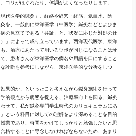
り、コリがほぐれたり、体調がよくなったりします。
「現代医学的鍼灸」、経絡や経穴・経筋、気血水、陰
鍼灸を、一般的に東洋医学（中医学）鍼灸などとよびま
の病の見立てである「弁証」と、状況に応じた対処の仕
技）」によって成り立っています。西洋現代医学、東洋
ても、治療にあたって用いるツボが同じになることは珍
いて、患者さんが東洋医学の病名や用語を口にすること
的な診断を参考にしながら、東洋医学的な分析をしつ
効果的か、といったこと考えながら鍼灸施術を行って
医学的観点から病態を捉える、治癒率向上を図る、鍼灸
合わせて、私が鍼灸専門学生時代のカリュキュラムにあ
』」という科目に対しての理解をより深めることを目的
い授業であり、時間をかけてしっかりと勉強したいと思
に合格することに専念しなければならないため、あまり