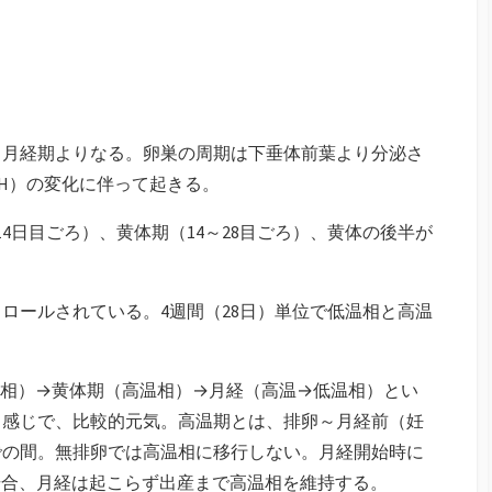
月経期よりなる。卵巣の周期は下垂体前葉より分泌さ
LH）の変化に伴って起きる。
4日目ごろ）、黄体期（14～28目ごろ）、黄体の後半が
ールされている。4週間（28日）単位で低温相と高温
相）→黄体期（高温相）→月経（高温→低温相）とい
じ感じで、比較的元気。高温期とは、排卵～月経前（妊
での間。無排卵では高温相に移行しない。月経開始時に
場合、月経は起こらず出産まで高温相を維持する。