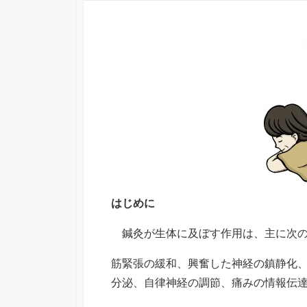
日
更
者
新
日
はじめに
鍼灸が生体に及ぼす作用は、主に次の
筋緊張の緩和、興奮した神経の鎮静化
分泌、自律神経の調節、痛みの情報伝