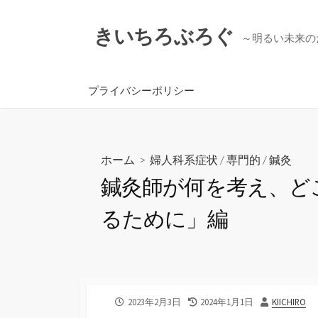
コ
ン
きいちろぶろぐ
～明るい未来の
テ
ン
ツ
プライバシーポリシー
へ
ス
キ
ッ
ホーム
>
婦人科系症状
/
専門的
/
鍼灸
プ
鍼灸師が何を考え、ど
るために」編
公
最
投
2023年2月3日
2024年1月1日
KIICHIRO
開
終
稿