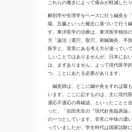
これらの働きによって痛みが軽減した
解剖学や生理学をベースに行う鍼灸を
陽、五臓といった概念に基づいて行う
す。東洋医学の治療は、東洋医学独自
方「論治（選穴、取穴、刺鍼施灸、手
医学と、背景にある考え方が違ってい
しいことではありませんが、日本にお
は、まずありません。よって現代医学
つ、ことにあたる必要があります。
鍼灸師は、どこに鍼や灸をすれば最も
います。ここに記すものは、主に現代
適応不適応の再確認、といったことと
った、「似田先生の『現代針灸臨床論
の一つとしています。非常に中味の濃
っていましたが、学生時代は国家試験